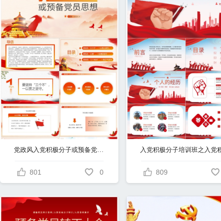
党政风入党积极分子或预备党员思想培训PPT课件（入党培训）
801
0
809