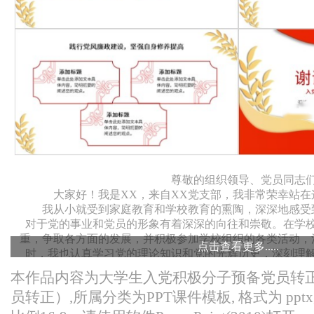
尊敬的组织领导、党员同志
大家好！我是XX，来自XX党支部，我非常荣幸站
我从小就受到家庭教育和学校教育的熏陶，深深地感受
对于党的事业和党员的形象有着深深的向往和崇敬。在学
重，争取各方面的发展，并积极参加学校组织的各类活动，
点击查看更多.....
时，我也认真学习党的理论知识和党的光辉历史，深刻理
在大学期间，我更加坚定了自己的信仰，并开始积极地
本作品内容为大学生入党积极分子预备党员转正
践中，我深入了解了社会的现实问题和人民群众的需求，深
员转正）,所属分类为PPT课件模板, 格式为 pptx, 
该主动担负起社会责任，为人民的幸福和社会的进
在学习党的理论知识的过程中，我逐渐认识到只有通过