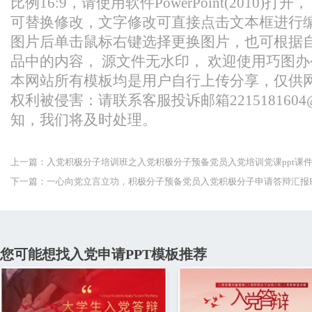
比例16:9，请使用软件PowerPoint(2010)
大限度地实现自己的理想和追求。作为一名年轻人，我深
可替换修改，文字修改可直接点击文本框进行
党，才能够更好地为人民服务，为社会
图片后单击鼠标右键选择更换图片，也可根据
品中的内容， 源文件无水印， 欢迎使用巧图办
本网站所有模板均是用户自行上传分享，仅供
权利被侵害：请联系客服投诉邮箱2215181604@
知，我们将及时处理。
上一篇：入党积极分子培训班之入党积极分子预备党员入党培训党课ppt课
下一篇：一心向党立言立功，积极分子预备党员入党积极分子申请答辩汇报P
您可能想找入党申请PPT模板推荐